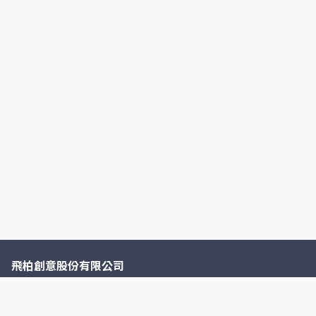
飛柏創意股份有限公司
統編：53937843
“ Old is New. ”